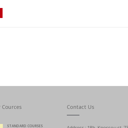
r Cources
Contact Us
STANDARD COURSES
Address :
18b, Knossou st. 7