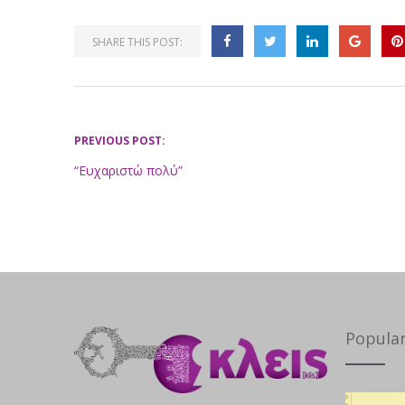
SHARE THIS POST:
PREVIOUS POST:
“Ευχαριστώ πολύ”
Popula