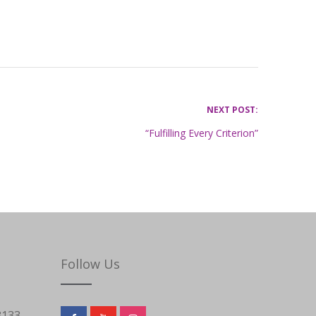
NEXT POST:
“Fulfilling Every Criterion”
Follow Us
3133