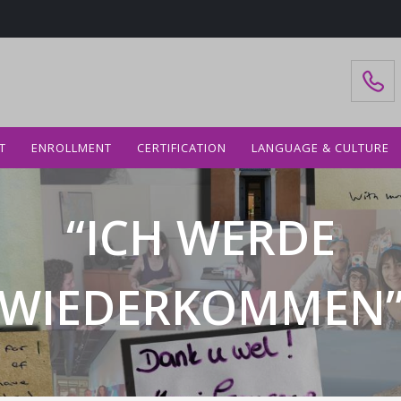
T
ENROLLMENT
CERTIFICATION
LANGUAGE & CULTURE
“ICH WERDE
WIEDERKOMMEN