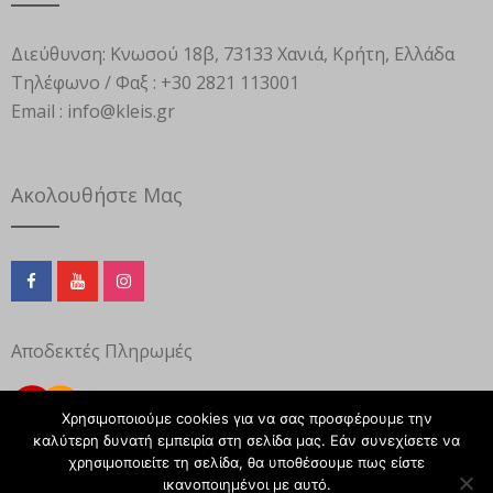
Διεύθυνση:
Κνωσού 18β, 73133 Χανιά, Κρήτη, Ελλάδα
Τηλέφωνο / Φαξ :
+30 2821 113001
Email :
info@kleis.gr
Ακολουθήστε Μας
Αποδεκτές Πληρωμές
Χρησιμοποιούμε cookies για να σας προσφέρουμε την
καλύτερη δυνατή εμπειρία στη σελίδα μας. Εάν συνεχίσετε να
χρησιμοποιείτε τη σελίδα, θα υποθέσουμε πως είστε
ικανοποιημένοι με αυτό.